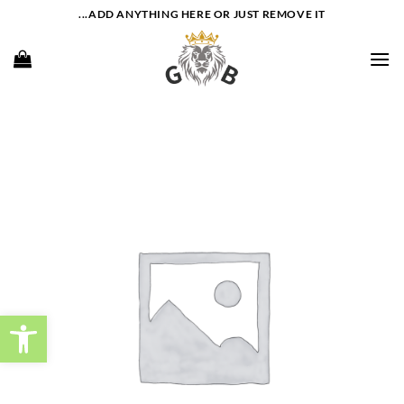
Ski
ADD ANYTHING HERE OR JUST REMOVE IT...
t
conten
פתח