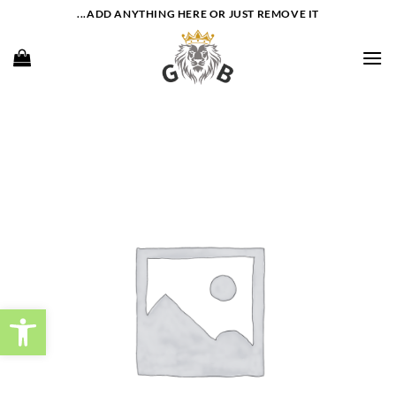
Ski
ADD ANYTHING HERE OR JUST REMOVE IT...
t
conten
פתח