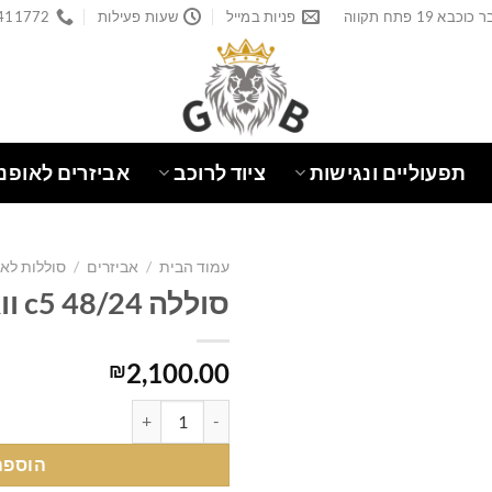
פניות במייל
שעות פעילות
411772
תפעוליים ונגישות
ציוד לרוכב
אביזרים לאופני
עמוד הבית
/
אביזרים
/
סוללות לא
סוללה 48/24 c5 וואן בייק
2,100.00
₪
כמות של סוללה 48/24 c5 וואן בייק
הוספה