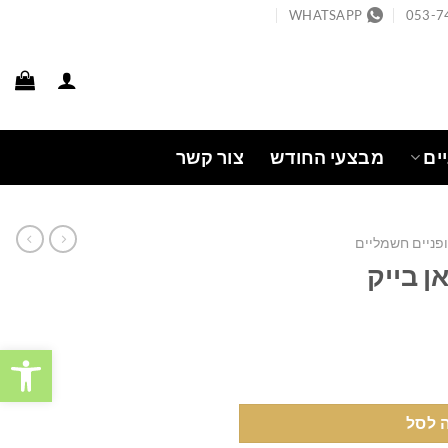
WHATSAPP
053-7
ים
מבצעי החודש
צור קשר
ופניים חשמליים
פתח
 לסל