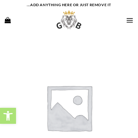
Ski
ADD ANYTHING HERE OR JUST REMOVE IT...
t
conten
פתח