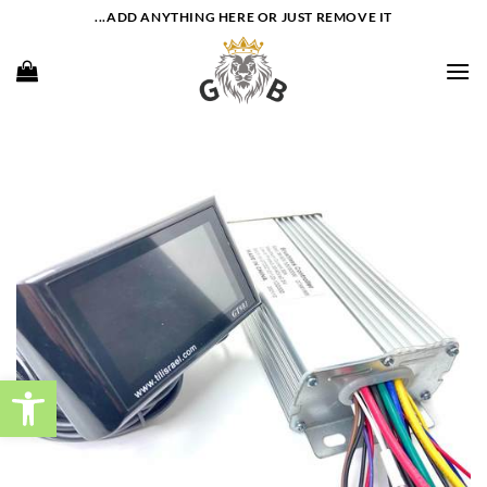
Ski
ADD ANYTHING HERE OR JUST REMOVE IT...
t
conten
פתח