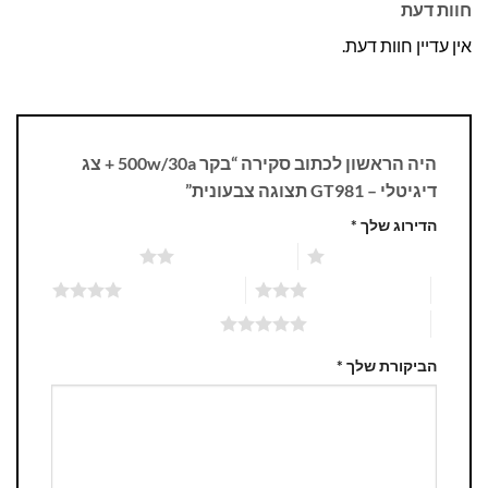
חוות דעת
אין עדיין חוות דעת.
היה הראשון לכתוב סקירה “בקר 500w/30a + צג
דיגיטלי – GT981 תצוגה צבעונית”
הדירוג שלך
*
1 מתוך 5 כוכבים
2 מתוך 5 כוכבים
3 מתוך 5 כוכבים
4 מתוך 5 כוכבים
5 מתוך 5 כוכבים
הביקורת שלך
*