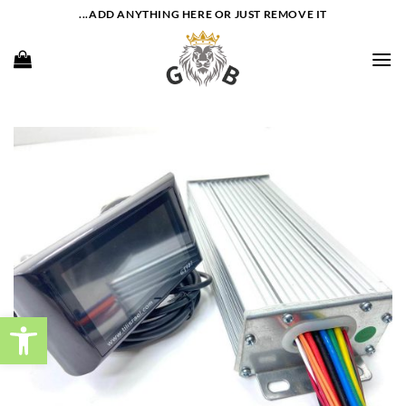
Ski
ADD ANYTHING HERE OR JUST REMOVE IT...
t
conten
פתח