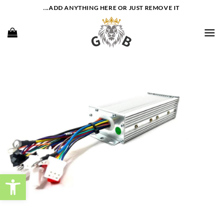
Ski
ADD ANYTHING HERE OR JUST REMOVE IT...
t
conten
פתח