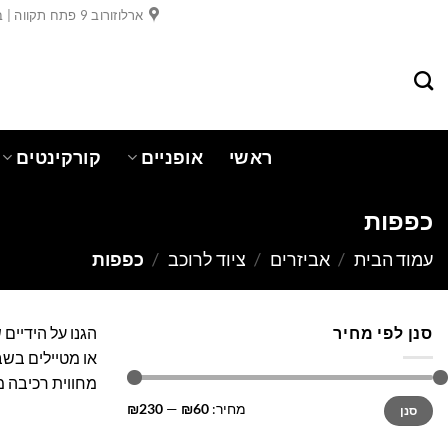
Ski
ארלוזורוב 9 פתח תקווה | בר כוכבא 19 פתח תקווה
t
conten
ראשי
אופניים
קורקינטים
כפפות
עמוד הבית
/
אביזרים
/
ציוד לרוכב
/
כפפות
סנן לפי מחיר
הגנו על הידיים
או מטיילים בשב
מחווית רכיבה 
מחיר
מחיר
מחיר:
₪60
—
₪230
סנן
מינימלי
מקסימלי